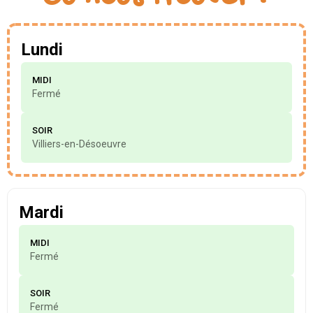
Savourez la fraîcheur authentique
avec Le Burg'Eure Truck : Découvrez
Lundi
nos hamburgers, bagels, et salades
fraîchement préparés !
MIDI
Fermé
SOIR
DÉCOUVRIR NOS BURGERS
Villiers-en-Désoeuvre
Mardi
MIDI
Fermé
SOIR
Fermé